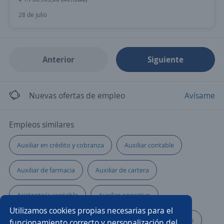
28 de julio
Anterior
Siguiente
Nuevas ofertas de empleo
Avísame
Empleos similares
Auxiliar en crédito y cobranza
Auxiliar contable
Auxiliar de farmacia
Auxiliar de cartera
Asistente/a contable
Auxiliar operativo
Utilizamos cookies propias necesarias para el
Administrativo facturación
Asistente/a administrativo
funcionamiento correcto y personalización del