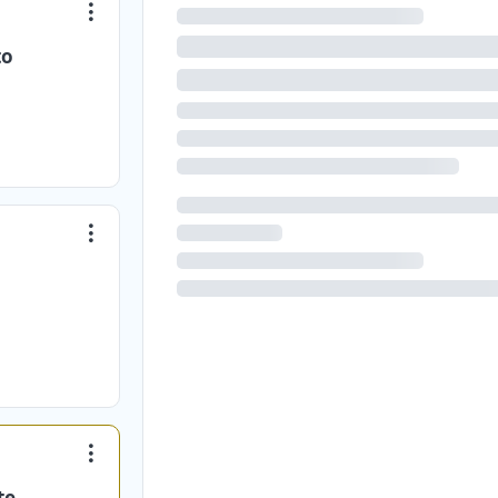
to
te