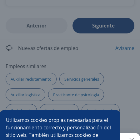
Anterior
Siguiente
Nuevas ofertas de empleo
Avísame
Empleos similares
Auxiliar reclutamiento
Servicios generales
Auxiliar logística
Practicante de psicología
Pastelero/a
Auxiliar en obra
Auxiliar de ruta
Utilizamos cookies propias necesarias para el
Regente de farmacia
Soldador/a
funcionamiento correcto y personalización del
sitio web. También utilizamos cookies de