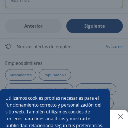
Hace 1 hora
Anterior
Siguiente
Nuevas ofertas de empleo
Avísame
Empleos similares
Mercaderista
Impulsador/a
Asesor/a comercial punto de venta
Cajero/a vendedor
Utilizamos cookies propias necesarias para el
Vendedor externo
Asistente de ventas
Agente
funcionamiento correcto y personalización del
sitio web. También utilizamos cookies de
Asesor/a comercial freelance
Asesor/a servicio al cliente
terceros para fines analíticos y mostrarte
publicidad relacionada según tus preferencias.
Buscar es más fácil en la app