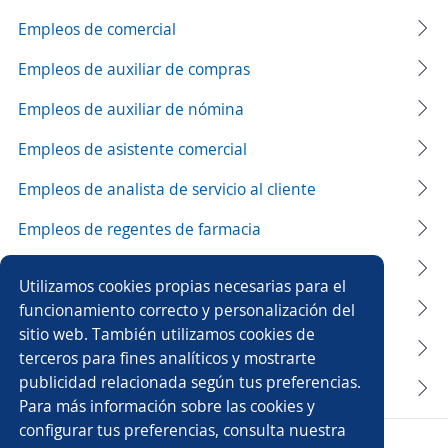
Empleos de comercial
Empleos de auxiliar de compras
Empleos de auxiliar de nómina
Empleos de asistente comercial
Empleos de analista de servicio al cliente
Empleos de regentes de farmacia
Empleos de asesor/a servicio al cliente
Utilizamos cookies propias necesarias para el
Empleos de ambiental
funcionamiento correcto y personalización del
sitio web. También utilizamos cookies de
Empleos de ortodoncista
terceros para fines analíticos y mostrarte
publicidad relacionada según tus preferencias.
Empleos de coordinación
Para más información sobre las cookies y
configurar tus preferencias, consulta nuestra
Copyright 2014 - 2026 DGNET LTD.