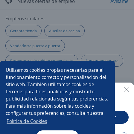
Nuevas ofertas de empleo
Avísame
Empleos similares
Gerente tienda
Auxiliar de cocina
Vendedor/a puerta a puerta
Promotor/a de crédito comerciante
Supernumerario/a
Utilizamos cookies propias necesarias para el
Analista contable
Supervisor/a de ventas
funcionamiento correcto y personalización del
sitio web. También utilizamos cookies de
Ejecutivo/a telefónico
Comercial comisión
terceros para fines analíticos y mostrarte
publicidad relacionada según tus preferencias.
Buscar es más fácil en la app
Para más información sobre las cookies y
Asistente comercial
Asesor/a comercial agencia de viajes
configurar tus preferencias, consulta nuestra
CT App
Abrir
Oficial de crédito
Asesor/a servicio al cliente
Política de Cookies