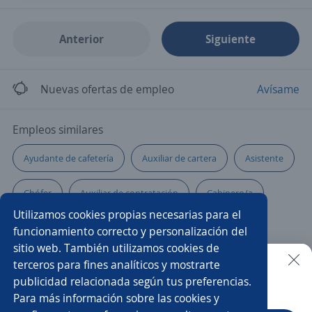
Anterior
Siguiente
Nuevas ofertas de empleo
Avísame
Empleos similares
Ayudante de cafetería
Auxiliar de cartera
Asistente
Chófer
Auxiliar de contratación
Cabinero/a
Utilizamos cookies propias necesarias para el
Auxiliar de almacén y montacarguista
Cargador/a
funcionamiento correcto y personalización del
sitio web. También utilizamos cookies de
Asistente/a administrativo
Auxiliar mercadotecnia
terceros para fines analíticos y mostrarte
publicidad relacionada según tus preferencias.
Buscar es más fácil en la app
Para más información sobre las cookies y
Ayudante mecánico
Administrativo financiero