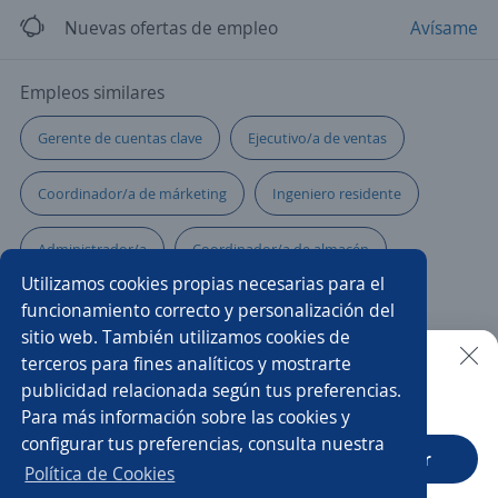
Nuevas ofertas de empleo
Avísame
Empleos similares
Gerente de cuentas clave
Ejecutivo/a de ventas
Coordinador/a de márketing
Ingeniero residente
Administrador/a
Coordinador/a de almacén
Utilizamos cookies propias necesarias para el
Supervisor/a de producción
Auxiliar operativo
funcionamiento correcto y personalización del
sitio web. También utilizamos cookies de
Coordinador contable
Gerente de planta
terceros para fines analíticos y mostrarte
publicidad relacionada según tus preferencias.
Buscar es más fácil en la app
Para más información sobre las cookies y
Ejecutivo/a telefónico
Comercial financiero
configurar tus preferencias, consulta nuestra
CT App
Abrir
Director/a
Asesor/a comercial punto de venta
Política de Cookies