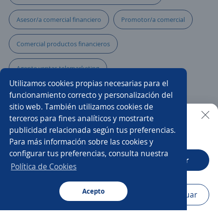
Asesor/a comercial financiero
Promotor/a comercial
Comercial productos financieros
Agente ventas telemarketing
Utilizamos cookies propias necesarias para el
Asesor/a comercial agencia de viajes
funcionamiento correcto y personalización del
sitio web. También utilizamos cookies de
Asesores/as financieros
Asesor/a empresarial
terceros para fines analíticos y mostrarte
publicidad relacionada según tus preferencias.
Buscar es más fácil en la app
Para más información sobre las cookies y
Ejecutivo/a financiero
Asesora de belleza
configurar tus preferencias, consulta nuestra
CT App
Abrir
Asesor/a comercial punto de venta
Política de Cookies
Asesor/a comercial ferretero
Acepto
Navegador
Continuar
Buscar
Aplicaciones
Avisos
Favoritos
Menú