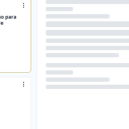
ño para
de