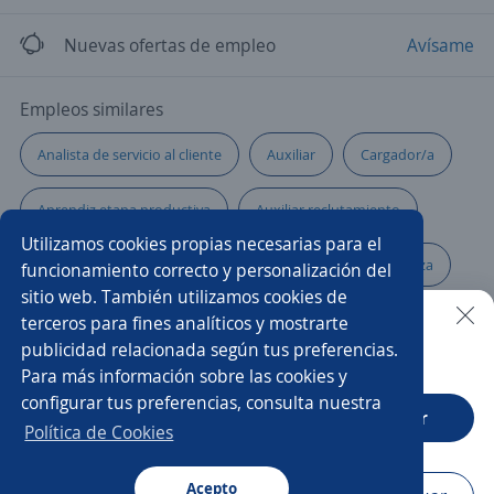
Nuevas ofertas de empleo
Avísame
Empleos similares
Analista de servicio al cliente
Auxiliar
Cargador/a
Aprendiz etapa productiva
Auxiliar reclutamiento
Utilizamos cookies propias necesarias para el
Impulsador/a
Mecánico/a
Asesor/a de cobranza
funcionamiento correcto y personalización del
sitio web. También utilizamos cookies de
Asistente de producción
Supernumerario/a
terceros para fines analíticos y mostrarte
publicidad relacionada según tus preferencias.
Buscar es más fácil en la app
Para más información sobre las cookies y
Auxiliar servicio al cliente
Ejecutivo/a de ventas
configurar tus preferencias, consulta nuestra
CT App
Abrir
Técnico/a electricista
Asesor/a comercial bancario
Política de Cookies
Teleoperador/a
Acepto